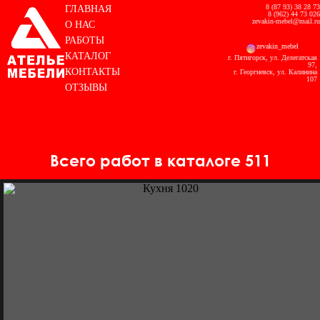
8 (87 93) 38 28 73
ГЛАВНАЯ
8 (962) 44 73 026
zevakin-mebel@mail.ru
О НАС
РАБОТЫ
zevakin_mebel
КАТАЛОГ
г. Пятигорск, ул. Делегатская
97,
КОНТАКТЫ
г. Георгиевск, ул. Калинина
107
ОТЗЫВЫ
Всего работ в каталоге 511