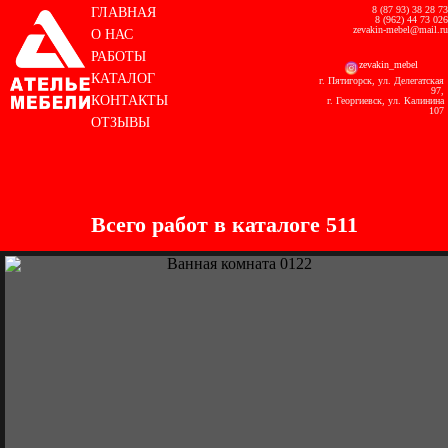
8 (87 93) 38 28 73
ГЛАВНАЯ
8 (962) 44 73 026
zevakin-mebel@mail.ru
О НАС
РАБОТЫ
zevakin_mebel
КАТАЛОГ
г. Пятигорск, ул. Делегатская
97,
КОНТАКТЫ
г. Георгиевск, ул. Калинина
107
ОТЗЫВЫ
Всего работ в каталоге 511